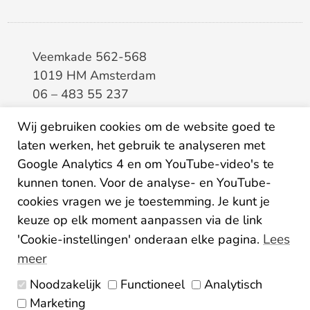
Veemkade 562-568
1019 HM Amsterdam
06 – 483 55 237
info@elaa.nl
Wij gebruiken cookies om de website goed te
BTW
8133.20.343.B.01
laten werken, het gebruik te analyseren met
KvK
34207150
Google Analytics 4 en om YouTube-video's te
IBAN
NL26ABNA0507435125
kunnen tonen. Voor de analyse- en YouTube-
cookies vragen we je toestemming. Je kunt je
keuze op elk moment aanpassen via de link
Lees
'Cookie-instellingen' onderaan elke pagina.
meer
Noodzakelijk
Functioneel
Analytisch
Algemene voorwaarden
Marketing