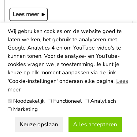
Lees meer
Wij gebruiken cookies om de website goed te
laten werken, het gebruik te analyseren met
Google Analytics 4 en om YouTube-video's te
kunnen tonen. Voor de analyse- en YouTube-
cookies vragen we je toestemming. Je kunt je
keuze op elk moment aanpassen via de link
Lees
'Cookie-instellingen' onderaan elke pagina.
meer
Noodzakelijk
Functioneel
Analytisch
25 november 2025
Marketing
ONE-Kansrijke Start Almere:
Keuze opslaan
Alles accepteren
een warme, volle én vrolijke
vierde editie