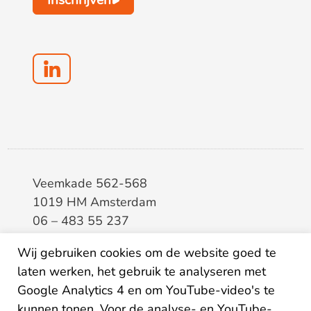
Inschrijven
Veemkade 562-568
1019 HM Amsterdam
06 – 483 55 237
info@elaa.nl
Wij gebruiken cookies om de website goed te
BTW
8133.20.343.B.01
laten werken, het gebruik te analyseren met
KvK
34207150
Google Analytics 4 en om YouTube-video's te
IBAN
NL26ABNA0507435125
kunnen tonen. Voor de analyse- en YouTube-