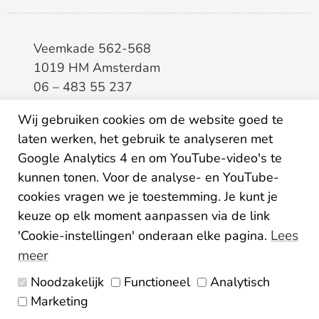
Veemkade 562-568
1019 HM Amsterdam
06 – 483 55 237
info@elaa.nl
Wij gebruiken cookies om de website goed te
laten werken, het gebruik te analyseren met
BTW
8133.20.343.B.01
Google Analytics 4 en om YouTube-video's te
KvK
34207150
kunnen tonen. Voor de analyse- en YouTube-
IBAN
NL26ABNA0507435125
cookies vragen we je toestemming. Je kunt je
keuze op elk moment aanpassen via de link
Lees
'Cookie-instellingen' onderaan elke pagina.
meer
Noodzakelijk
Functioneel
Analytisch
Algemene voorwaarden
Marketing
Privacy statement
Disclaimer
Colofon