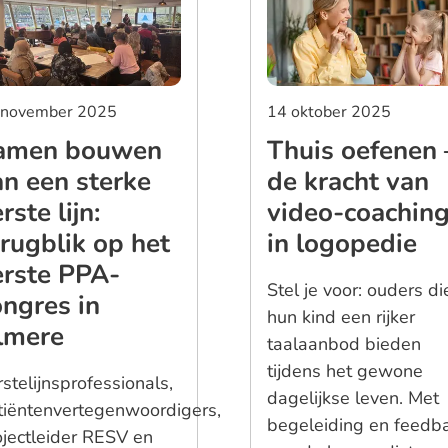
 november 2025
14 oktober 2025
amen bouwen
Thuis oefenen 
an een sterke
de kracht van
rste lijn:
video-coachin
rugblik op het
in logopedie
erste PPA-
Stel je voor: ouders di
ongres in
hun kind een rijker
lmere
taalaanbod bieden
tijdens het gewone
stelijnsprofessionals,
dagelijkse leven. Met
tiëntenvertegenwoordigers,
begeleiding en feedb
ojectleider RESV en