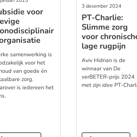
januari 2025
3 december 2024
ubsidie voor
PT-Charlie:
tevige
Slimme zorg
onodisciplinair
voor chronisch
organisatie
lage rugpijn
erke samenwerking is
Aviv Hidrian is de
odzakelijk voor het
winnaar van De
houd van goede én
verBETER-prijs 2024
taalbare zorg.
met zijn idee PT-Charl
arover is iedereen het
ns.