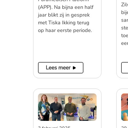
Zi
(APP). Na bijna een half
bi
jaar blikt zij in gesprek
sa
met Tiska Ikking terug
st
op haar eerste periode.
to
eer
Lees meer