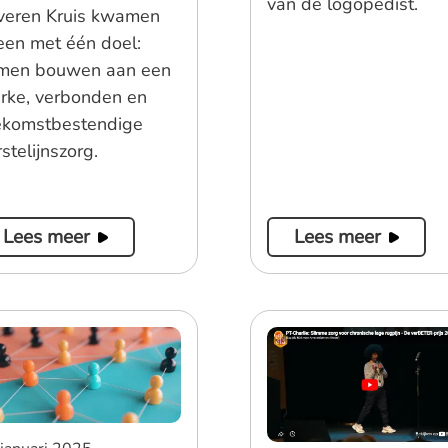
van de logopedist.
lveren Kruis kwamen
jeen met één doel:
men bouwen aan een
erke, verbonden en
ekomstbestendige
stelijnszorg.
Lees meer
Lees meer