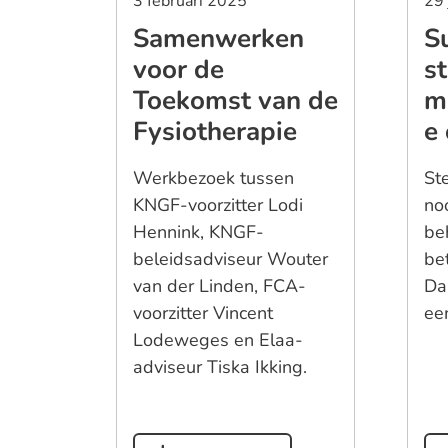
3 februari 2025
29 
Samenwerken
S
voor de
s
Toekomst van de
m
Fysiotherapie
e 
Werkbezoek tussen
St
KNGF-voorzitter Lodi
no
Hennink, KNGF-
be
beleidsadviseur Wouter
be
van der Linden, FCA-
Da
voorzitter Vincent
ee
Lodeweges en Elaa-
adviseur Tiska Ikking.