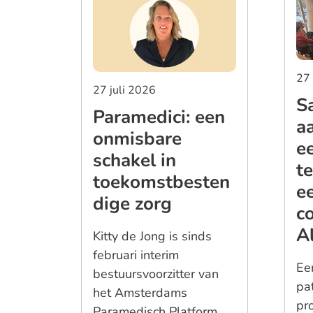
27
27 juli 2026
S
Paramedici: een
a
onmisbare
ee
schakel in
te
toekomstbesten
e
dige zorg
c
A
Kitty de Jong is sinds
februari interim
Eer
bestuursvoorzitter van
pa
het Amsterdams
pr
Paramedisch Platform