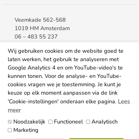
Veemkade 562-568
1019 HM Amsterdam
06 – 483 55 237
info@elaa.nl
Wij gebruiken cookies om de website goed te
laten werken, het gebruik te analyseren met
BTW
8133.20.343.B.01
Google Analytics 4 en om YouTube-video's te
KvK
34207150
kunnen tonen. Voor de analyse- en YouTube-
IBAN
NL26ABNA0507435125
cookies vragen we je toestemming. Je kunt je
keuze op elk moment aanpassen via de link
Lees
'Cookie-instellingen' onderaan elke pagina.
meer
Noodzakelijk
Functioneel
Analytisch
Algemene voorwaarden
Marketing
Privacy statement
Disclaimer
Colofon