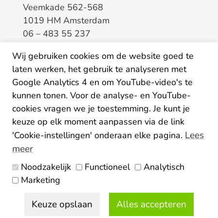
Veemkade 562-568
1019 HM Amsterdam
06 – 483 55 237
info@elaa.nl
Wij gebruiken cookies om de website goed te
laten werken, het gebruik te analyseren met
BTW
8133.20.343.B.01
Google Analytics 4 en om YouTube-video's te
KvK
34207150
kunnen tonen. Voor de analyse- en YouTube-
IBAN
NL26ABNA0507435125
cookies vragen we je toestemming. Je kunt je
keuze op elk moment aanpassen via de link
Lees
'Cookie-instellingen' onderaan elke pagina.
meer
Noodzakelijk
Functioneel
Analytisch
Algemene voorwaarden
Marketing
Privacy statement
Disclaimer
Colofon
Keuze opslaan
Alles accepteren
© 2026 Elaa